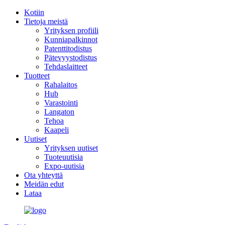
Kotiin
Tietoja meistä
Yrityksen profiili
Kunniapalkinnot
Patenttitodistus
Pätevyystodistus
Tehdaslaitteet
Tuotteet
Rahalaitos
Hub
Varastointi
Langaton
Tehoa
Kaapeli
Uutiset
Yrityksen uutiset
Tuoteuutisia
Expo-uutisia
Ota yhteyttä
Meidän edut
Lataa