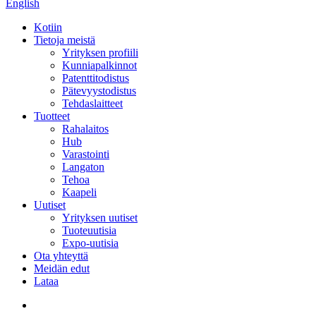
English
Kotiin
Tietoja meistä
Yrityksen profiili
Kunniapalkinnot
Patenttitodistus
Pätevyystodistus
Tehdaslaitteet
Tuotteet
Rahalaitos
Hub
Varastointi
Langaton
Tehoa
Kaapeli
Uutiset
Yrityksen uutiset
Tuoteuutisia
Expo-uutisia
Ota yhteyttä
Meidän edut
Lataa