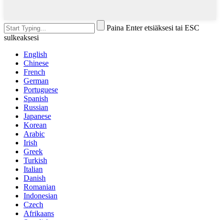
Paina Enter etsiäksesi tai ESC
sulkeaksesi
English
Chinese
French
German
Portuguese
Spanish
Russian
Japanese
Korean
Arabic
Irish
Greek
Turkish
Italian
Danish
Romanian
Indonesian
Czech
Afrikaans