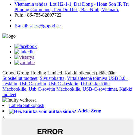
Vietnamin tehdas: Lot H2-1-1, Dai Dong - Hoan Son IP, Tri
Phuong Commune, Tien Du Dist., Bac Ninh, Vietnam.
Puh: +86-755-82807722
E-mail: sales@gopod.cc
Gopod Group Holding Limited. Kaikki oikeudet pidätetään.
Suositellut tuotteet
,
Sivustokartta
,
Virtalähteenä toimiva USB 3.0 -
keskitin
,
Usb C-sovitin
,
Usb C -keskitin
,
Usb-C-keskitin
Macbookille
,
Usb C-sovitin Macbookille
,
USB-C-sovittimet
,
Kaikki
tuotteet
Lähetä Sähköposti
Adele Zeng
x