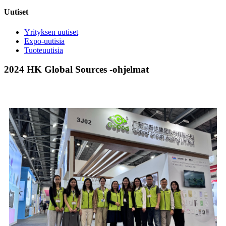
Uutiset
Yrityksen uutiset
Expo-uutisia
Tuoteuutisia
2024 HK Global Sources -ohjelmat