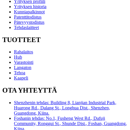
Yrityksen profiili
Yrityksen historia
Kunniapalkinnot
Patenttitodistus
Pätevyystodistus
Tehdaslaitteet
TUOTTEET
Rahalaitos
Hub
Varastointi
Langaton
Tehoa
Kaapeli
OTA YHTEYTTÄ
Shenzhenin tehdas: Building 8, Lianjian Industrial Park,
Huarong Rd., Dalang St., Longhua Dist., Shenzhen,
Guangdong, Kiina.
Foshanin tehdas: No.1, Fusheng West Rd., Dafuji
Community, Ronggui St., Shunde Dist., Foshan, Guangdong,
Kiina.