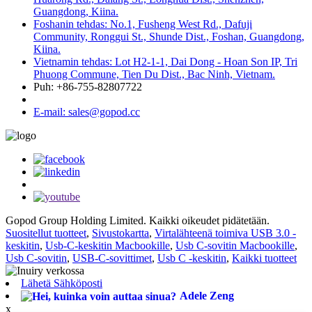
Guangdong, Kiina.
Foshanin tehdas: No.1, Fusheng West Rd., Dafuji
Community, Ronggui St., Shunde Dist., Foshan, Guangdong,
Kiina.
Vietnamin tehdas: Lot H2-1-1, Dai Dong - Hoan Son IP, Tri
Phuong Commune, Tien Du Dist., Bac Ninh, Vietnam.
Puh: +86-755-82807722
E-mail: sales@gopod.cc
Gopod Group Holding Limited. Kaikki oikeudet pidätetään.
Suositellut tuotteet
,
Sivustokartta
,
Virtalähteenä toimiva USB 3.0 -
keskitin
,
Usb-C-keskitin Macbookille
,
Usb C-sovitin Macbookille
,
Usb C-sovitin
,
USB-C-sovittimet
,
Usb C -keskitin
,
Kaikki tuotteet
Lähetä Sähköposti
Adele Zeng
x