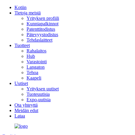
Kotiin
Tietoja meistä
Yrityksen profiili
Kunniapalkinnot
Patenttitodistus
Pätevyystodistus
Tehdaslaitteet
Tuotteet
Rahalaitos
Hub
Varastointi
Langaton
Tehoa
Kaapeli
Uutiset
Yrityksen uutiset
Tuoteuutisia
Expo-uutisia
Ota yhteyttä
Meidän edut
Lataa