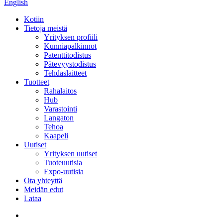
English
Kotiin
Tietoja meistä
Yrityksen profiili
Kunniapalkinnot
Patenttitodistus
Pätevyystodistus
Tehdaslaitteet
Tuotteet
Rahalaitos
Hub
Varastointi
Langaton
Tehoa
Kaapeli
Uutiset
Yrityksen uutiset
Tuoteuutisia
Expo-uutisia
Ota yhteyttä
Meidän edut
Lataa