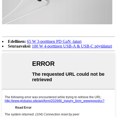
Edellinen:
65 W 3-porttinen PD GaN -laturi
Seuraavaksi:
100 W 4-porttinen USB-A & USB-C pöytälaturi