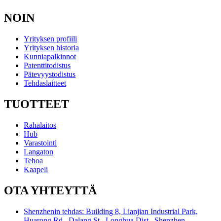
NOIN
Yrityksen profiili
Yrityksen historia
Kunniapalkinnot
Patenttitodistus
Pätevyystodistus
Tehdaslaitteet
TUOTTEET
Rahalaitos
Hub
Varastointi
Langaton
Tehoa
Kaapeli
OTA YHTEYTTÄ
Shenzhenin tehdas: Building 8, Lianjian Industrial Park,
Huarong Rd., Dalang St., Longhua Dist., Shenzhen,