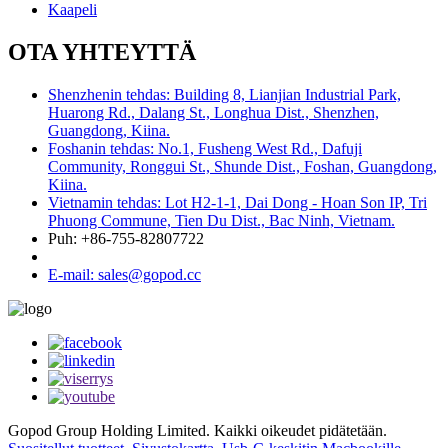
Kaapeli
OTA YHTEYTTÄ
Shenzhenin tehdas: Building 8, Lianjian Industrial Park,
Huarong Rd., Dalang St., Longhua Dist., Shenzhen,
Guangdong, Kiina.
Foshanin tehdas: No.1, Fusheng West Rd., Dafuji
Community, Ronggui St., Shunde Dist., Foshan, Guangdong,
Kiina.
Vietnamin tehdas: Lot H2-1-1, Dai Dong - Hoan Son IP, Tri
Phuong Commune, Tien Du Dist., Bac Ninh, Vietnam.
Puh: +86-755-82807722
E-mail: sales@gopod.cc
Gopod Group Holding Limited. Kaikki oikeudet pidätetään.