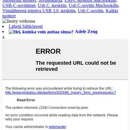
Suositellut tuotteet
,
Sivustokartta
,
Usb-C-keskitin Macbookille
,
USB-C-sovittimet
,
Usb C -keskitin
,
Usb C-sovitin Macbookille
,
Virtalähteenä toimiva USB 3.0 -keskitin
,
Usb C-sovitin
,
Kaikki
tuotteet
Lähetä Sähköposti
Adele Zeng
x