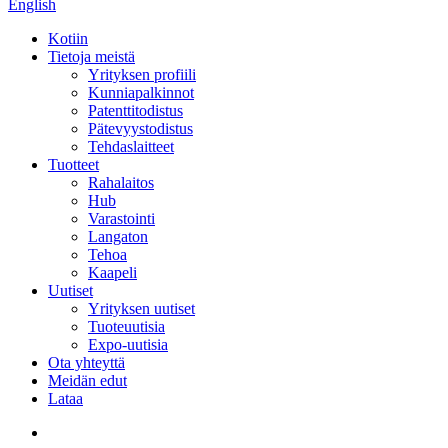
English
Kotiin
Tietoja meistä
Yrityksen profiili
Kunniapalkinnot
Patenttitodistus
Pätevyystodistus
Tehdaslaitteet
Tuotteet
Rahalaitos
Hub
Varastointi
Langaton
Tehoa
Kaapeli
Uutiset
Yrityksen uutiset
Tuoteuutisia
Expo-uutisia
Ota yhteyttä
Meidän edut
Lataa