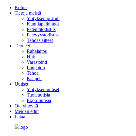
Kotiin
Tietoja meistä
Yrityksen profiili
Kunniapalkinnot
Patenttitodistus
Pätevyystodistus
Tehdaslaitteet
Tuotteet
Rahalaitos
Hub
Varastointi
Langaton
Tehoa
Kaapeli
Uutiset
Yrityksen uutiset
Tuoteuutisia
Expo-uutisia
Ota yhteyttä
Meidän edut
Lataa