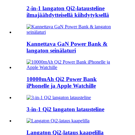
2-in-1 langaton Qi2-latausteline
ilmajäähdytteisellä kiihdytyksellä
Kannettava GaN Power Bank &
langaton seinälaturi
10000mAh Qi2 Power Bank
iPhonelle ja Apple Watchille
3-in-1 Qi2 langaton latausteline
Langaton Qi2-lataus kaapelilla