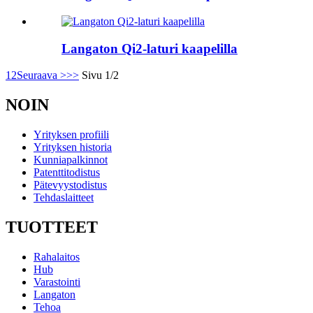
Langaton Qi2-laturi kaapelilla
1
2
Seuraava >
>>
Sivu 1/2
NOIN
Yrityksen profiili
Yrityksen historia
Kunniapalkinnot
Patenttitodistus
Pätevyystodistus
Tehdaslaitteet
TUOTTEET
Rahalaitos
Hub
Varastointi
Langaton
Tehoa