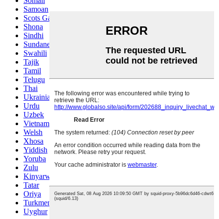
Somali
Samoan
Scots Gaelic
Shona
Sindhi
Sundanese
Swahili
Tajik
Tamil
Telugu
Thai
Ukrainian
Urdu
Uzbek
Vietnamese
Welsh
Xhosa
Yiddish
Yoruba
Zulu
Kinyarwanda
Tatar
Oriya
Turkmen
Uyghur