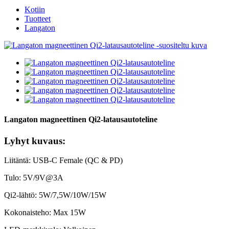
Kotiin
Tuotteet
Langaton
Langaton magneettinen Qi2-latausautoteline
Lyhyt kuvaus:
Liitäntä: USB-C Female (QC & PD)
Tulo: 5V/9V@3A
Qi2-lähtö: 5W/7,5W/10W/15W
Kokonaisteho: Max 15W