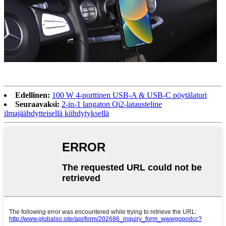
Edellinen:
100 W 4-porttinen USB-A & USB-C pöytälaturi
Seuraavaksi:
2-in-1 langaton Qi2-latausteline
ilmajäähdytteisellä kiihdytyksellä