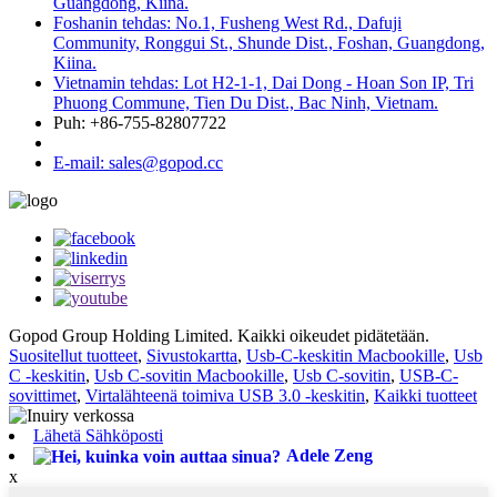
Guangdong, Kiina.
Foshanin tehdas: No.1, Fusheng West Rd., Dafuji
Community, Ronggui St., Shunde Dist., Foshan, Guangdong,
Kiina.
Vietnamin tehdas: Lot H2-1-1, Dai Dong - Hoan Son IP, Tri
Phuong Commune, Tien Du Dist., Bac Ninh, Vietnam.
Puh: +86-755-82807722
E-mail: sales@gopod.cc
Gopod Group Holding Limited. Kaikki oikeudet pidätetään.
Suositellut tuotteet
,
Sivustokartta
,
Usb-C-keskitin Macbookille
,
Usb
C -keskitin
,
Usb C-sovitin Macbookille
,
Usb C-sovitin
,
USB-C-
sovittimet
,
Virtalähteenä toimiva USB 3.0 -keskitin
,
Kaikki tuotteet
Lähetä Sähköposti
Adele Zeng
x