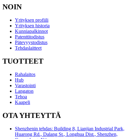
NOIN
Yrityksen profiili
Yrityksen historia
Kunniapalkinnot
Patenttitodistus
Pätevyystodistus
Tehdaslaitteet
TUOTTEET
Rahalaitos
Hub
Varastointi
Langaton
Tehoa
Kaapeli
OTA YHTEYTTÄ
Shenzhenin tehdas: Building 8, Lianjian Industrial Park,
Huarong Rd., Dalang St., Longhua Dist., Shenzhen,