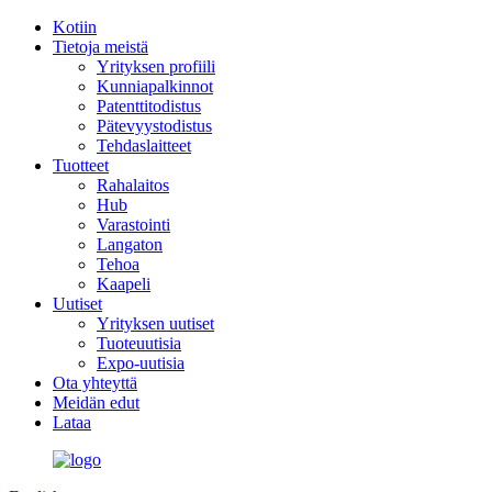
Kotiin
Tietoja meistä
Yrityksen profiili
Kunniapalkinnot
Patenttitodistus
Pätevyystodistus
Tehdaslaitteet
Tuotteet
Rahalaitos
Hub
Varastointi
Langaton
Tehoa
Kaapeli
Uutiset
Yrityksen uutiset
Tuoteuutisia
Expo-uutisia
Ota yhteyttä
Meidän edut
Lataa