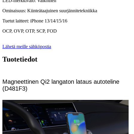
LED-merkkivalo: Valkoinen
Ominaisuus: Kiinteätaajuinen suurjännitetekniikka
Tuetut laitteet: iPhone 13/14/15/16
OCP, OVP, OTP, SCP, FOD
Lähetä meille sähköpostia
Tuotetiedot
Magneettinen Qi2 langaton lataus autoteline
(D481F3)