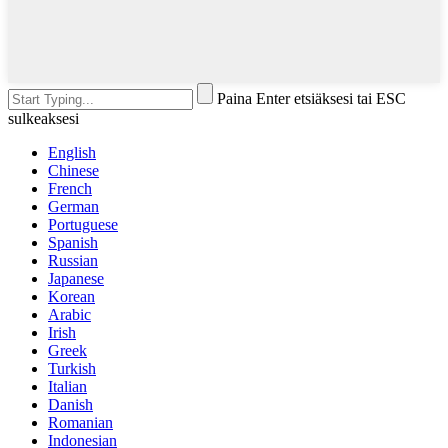
Paina Enter etsiäksesi tai ESC
sulkeaksesi
English
Chinese
French
German
Portuguese
Spanish
Russian
Japanese
Korean
Arabic
Irish
Greek
Turkish
Italian
Danish
Romanian
Indonesian