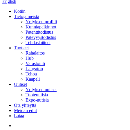
English
Kotiin
Tietoja meistä
Yrityksen profiili
Kunniapalkinnot
Patenttitodistus
Pätevyystodistus
Tehdaslaitteet
Tuotteet
Rahalaitos
Hub
Varastointi
Langaton
Tehoa
Kaapeli
Uutiset
Yrityksen uutiset
Tuoteuutisia
Expo-uutisia
Ota yhteyttä
Meidän edut
Lataa