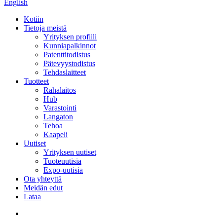
English
Kotiin
Tietoja meistä
Yrityksen profiili
Kunniapalkinnot
Patenttitodistus
Pätevyystodistus
Tehdaslaitteet
Tuotteet
Rahalaitos
Hub
Varastointi
Langaton
Tehoa
Kaapeli
Uutiset
Yrityksen uutiset
Tuoteuutisia
Expo-uutisia
Ota yhteyttä
Meidän edut
Lataa