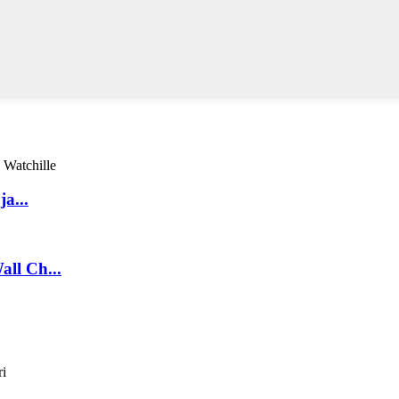
a...
ll Ch...