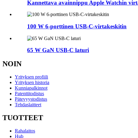
Kannettava avainnippu Apple Watchin virt
100 W 6-porttinen USB-C-virtakeskitin
65 W GaN USB-C laturi
NOIN
Yrityksen profiili
Yrityksen historia
Kunniapalkinnot
Patenttitodistus
Pätevyystodistus
Tehdaslaitteet
TUOTTEET
Rahalaitos
Hub