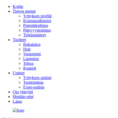
Kotiin
Tietoja meistä
Yrityksen profiili
Kunniapalkinnot
Patenttitodistus
Pätevyystodistus
Tehdaslaitteet
Tuotteet
Rahalaitos
Hub
Varastointi
Langaton
Tehoa
Kaapeli
Uutiset
Yrityksen uutiset
Tuoteuutisia
Expo-uutisia
Ota yhteyttä
Meidän edut
Lataa