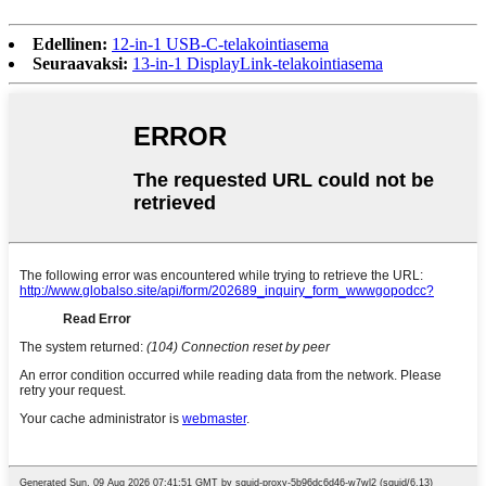
Edellinen:
12-in-1 USB-C-telakointiasema
Seuraavaksi:
13-in-1 DisplayLink-telakointiasema