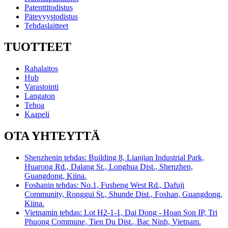
Patenttitodistus
Pätevyystodistus
Tehdaslaitteet
TUOTTEET
Rahalaitos
Hub
Varastointi
Langaton
Tehoa
Kaapeli
OTA YHTEYTTÄ
Shenzhenin tehdas: Building 8, Lianjian Industrial Park,
Huarong Rd., Dalang St., Longhua Dist., Shenzhen,
Guangdong, Kiina.
Foshanin tehdas: No.1, Fusheng West Rd., Dafuji
Community, Ronggui St., Shunde Dist., Foshan, Guangdong,
Kiina.
Vietnamin tehdas: Lot H2-1-1, Dai Dong - Hoan Son IP, Tri
Phuong Commune, Tien Du Dist., Bac Ninh, Vietnam.