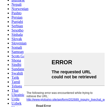
Burmese
Nepali
Norwegian
Pashto
Persian
Punjabi
Serbian
Sesotho
Sinhala
Slovak
Slovenian
Somali
Samoan
Scots Gaelic
Shona
Sindhi
Sundanese
Swahili
Tajik
Tamil
Telugu
Thai
Ukrainian
Urdu
Uzbek