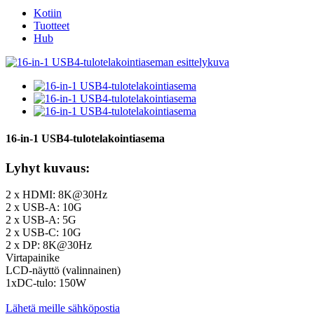
Kotiin
Tuotteet
Hub
16-in-1 USB4-tulotelakointiasema
Lyhyt kuvaus:
2 x HDMI: 8K@30Hz
2 x USB-A: 10G
2 x USB-A: 5G
2 x USB-C: 10G
2 x DP: 8K@30Hz
Virtapainike
LCD-näyttö (valinnainen)
1xDC-tulo: 150W
Lähetä meille sähköpostia