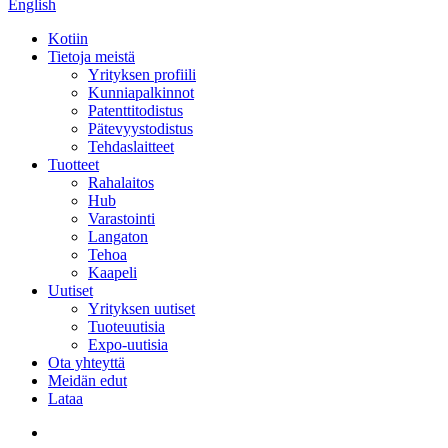
English
Kotiin
Tietoja meistä
Yrityksen profiili
Kunniapalkinnot
Patenttitodistus
Pätevyystodistus
Tehdaslaitteet
Tuotteet
Rahalaitos
Hub
Varastointi
Langaton
Tehoa
Kaapeli
Uutiset
Yrityksen uutiset
Tuoteuutisia
Expo-uutisia
Ota yhteyttä
Meidän edut
Lataa