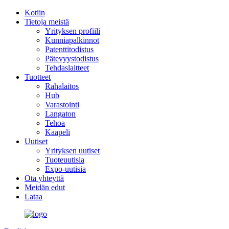
Kotiin
Tietoja meistä
Yrityksen profiili
Kunniapalkinnot
Patenttitodistus
Pätevyystodistus
Tehdaslaitteet
Tuotteet
Rahalaitos
Hub
Varastointi
Langaton
Tehoa
Kaapeli
Uutiset
Yrityksen uutiset
Tuoteuutisia
Expo-uutisia
Ota yhteyttä
Meidän edut
Lataa