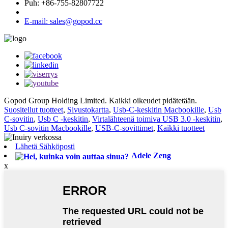
Puh: +86-755-82807722
E-mail: sales@gopod.cc
Gopod Group Holding Limited. Kaikki oikeudet pidätetään.
Suositellut tuotteet
,
Sivustokartta
,
Usb-C-keskitin Macbookille
,
Usb
C-sovitin
,
Usb C -keskitin
,
Virtalähteenä toimiva USB 3.0 -keskitin
,
Usb C-sovitin Macbookille
,
USB-C-sovittimet
,
Kaikki tuotteet
Lähetä Sähköposti
Adele Zeng
x