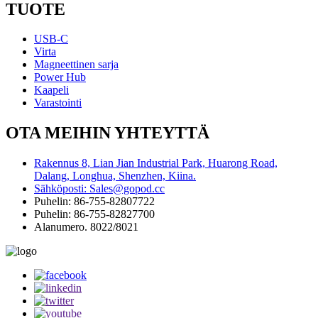
TUOTE
USB-C
Virta
Magneettinen sarja
Power Hub
Kaapeli
Varastointi
OTA MEIHIN YHTEYTTÄ
Rakennus 8, Lian Jian Industrial Park, Huarong Road,
Dalang, Longhua, Shenzhen, Kiina.
Sähköposti: Sales@gopod.cc
Puhelin: 86-755-82807722
Puhelin: 86-755-82827700
Alanumero. 8022/8021