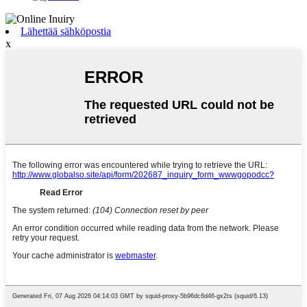
Lähettää sähköpostia
x