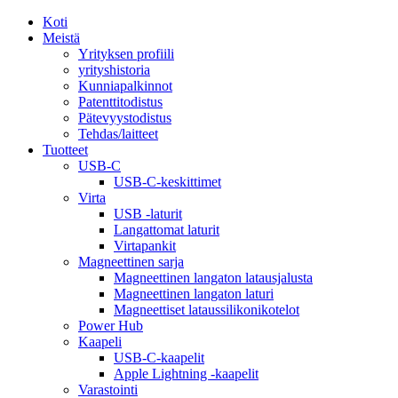
Koti
Meistä
Yrityksen profiili
yrityshistoria
Kunniapalkinnot
Patenttitodistus
Pätevyystodistus
Tehdas/laitteet
Tuotteet
USB-C
USB-C-keskittimet
Virta
USB -laturit
Langattomat laturit
Virtapankit
Magneettinen sarja
Magneettinen langaton latausjalusta
Magneettinen langaton laturi
Magneettiset lataussilikonikotelot
Power Hub
Kaapeli
USB-C-kaapelit
Apple Lightning -kaapelit
Varastointi