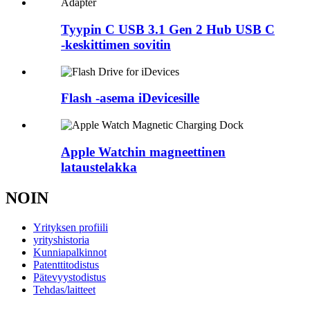
Tyypin C USB 3.1 Gen 2 Hub USB C
-keskittimen sovitin
Flash -asema iDevicesille
Apple Watchin magneettinen
lataustelakka
NOIN
Yrityksen profiili
yrityshistoria
Kunniapalkinnot
Patenttitodistus
Pätevyystodistus
Tehdas/laitteet