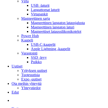
Virta
USB -laturit
Langattomat laturit
Virtapankit
Magneettinen sarja
Magneettinen langaton latausjalusta
Magneettinen langaton laturi
Magneettiset lataussilikonikotelot
Power Hub
Kaapeli
USB-C-kaapelit
Apple Lightning -kaapelit
Varastointi
SSD -levy
Puikko
Uutiset
Yrityksen uutiset
Tuoteuutisia
Expo -uutiset
Ota meihin yhteyttä
Yhteystiedot
Edut