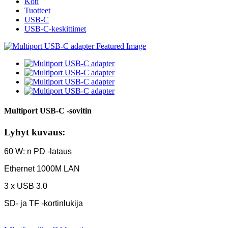
Koti
Tuotteet
USB-C
USB-C-keskittimet
Multiport USB-C -sovitin
Lyhyt kuvaus:
60 W: n PD -lataus
Ethernet 1000M LAN
3 x USB 3.0
SD- ja TF -kortinlukija