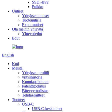
SSD -levy
Puikko
Uutiset
Yrityksen uutiset
Tuoteuutisia
Expo -uutiset
Ota meihin yhteyttä
Yhteystiedot
Edut
English
Koti
Meistä
Yrityksen profiili
yrityshistoria
Kunniapalkinnot
Patenttitodistus
Pätevyystodistus
Tehdas/laitteet
Tuotteet
USB-C
USB-C-keskittimet