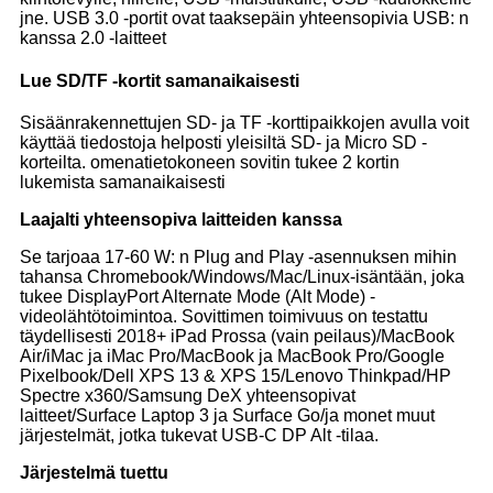
jne. USB 3.0 -portit ovat taaksepäin yhteensopivia USB: n
kanssa 2.0 -laitteet
Lue SD/TF -kortit samanaikaisesti
Sisäänrakennettujen SD- ja TF -korttipaikkojen avulla voit
käyttää tiedostoja helposti yleisiltä SD- ja Micro SD -
korteilta. omenatietokoneen sovitin tukee 2 kortin
lukemista samanaikaisesti
Laajalti yhteensopiva
laitteiden kanssa
Se tarjoaa 17-60 W: n Plug and Play -asennuksen mihin
tahansa Chromebook/Windows/Mac/Linux-isäntään, joka
tukee DisplayPort Alternate Mode (Alt Mode) -
videolähtötoimintoa. Sovittimen toimivuus on testattu
täydellisesti 2018+ iPad Prossa (vain peilaus)/MacBook
Air/iMac ja iMac Pro/MacBook ja MacBook Pro/Google
Pixelbook/Dell XPS 13 & XPS 15/Lenovo Thinkpad/HP
Spectre x360/Samsung DeX yhteensopivat
laitteet/Surface Laptop 3 ja Surface Go/ja monet muut
järjestelmät, jotka tukevat USB-C DP Alt -tilaa.
Järjestelmä
tuettu