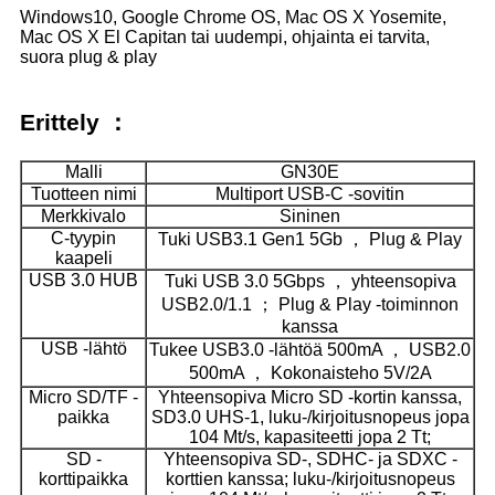
Windows10, Google Chrome OS, Mac OS X Yosemite,
Mac OS X El Capitan tai uudempi, ohjainta ei tarvita,
suora plug & play
Erittely ：
Malli
GN30E
Tuotteen nimi
Multiport USB-C -sovitin
Merkkivalo
Sininen
C-tyypin
Tuki USB3.1 Gen1 5Gb ， Plug & Play
kaapeli
USB 3.0 HUB
Tuki USB 3.0 5Gbps ， yhteensopiva
USB2.0/1.1 ； Plug & Play -toiminnon
kanssa
USB -lähtö
Tukee USB3.0 -lähtöä 500mA ， USB2.0
500mA ， Kokonaisteho 5V/2A
Micro SD/TF -
Yhteensopiva Micro SD -kortin kanssa,
paikka
SD3.0 UHS-1, luku-/kirjoitusnopeus jopa
104 Mt/s, kapasiteetti jopa 2 Tt;
SD -
Yhteensopiva SD-, SDHC- ja SDXC -
korttipaikka
korttien kanssa; luku-/kirjoitusnopeus