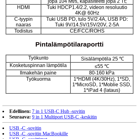
jopa 104 Mt/s, kapasiteetti jopa 2 Tt;
HDMI
Tuki HDCP1.4/2.2, videon resoluutio
4K@ 60Hz
C-tyypin
Tuki USB PD, tulo 5V/2.4A, USB PD:
naaras
Tuki 9V/14.5V/15V/20V, 2-5A
Todistus
CE/FCC/ROHS
Pintalämpötilaraportti
Työkunto
Sisälämpötila 25 ℃
Kosketuspinnan lämpötila
≤55 ℃
Ilmakehän paine
80-160 kPa
Työkuorma
1*HDMI (4K/30Hz), 1*SD,
1*MicroSD, 1*Moblie SSD,
1*iPad 4 (lataus)
Edellinen:
7 in 1 USB-C Hub -sovitin
Seuraava:
9 in 1 Multiport USB-C -keskitin
USB -C -sovitin
USB -C -sovitin MacBookille