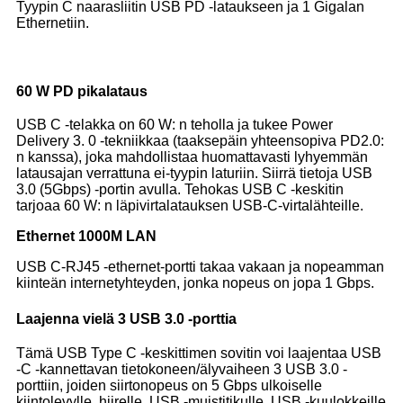
Tyypin C naarasliitin USB PD -lataukseen ja 1 Gigalan
Ethernetiin.
60 W PD pikalataus
USB C -telakka on 60 W: n teholla ja tukee Power
Delivery 3. 0 -tekniikkaa (taaksepäin yhteensopiva PD2.0:
n kanssa), joka mahdollistaa huomattavasti lyhyemmän
latausajan verrattuna ei-tyypin laturiin. Siirrä tietoja USB
3.0 (5Gbps) -portin avulla. Tehokas USB C -keskitin
tarjoaa 60 W: n läpivirtalatauksen USB-C-virtalähteille.
Ethernet
1000M LAN
USB C-RJ45 -ethernet-portti takaa vakaan ja nopeamman
kiinteän internetyhteyden, jonka nopeus on jopa 1 Gbps.
Laajenna vielä 3 USB 3.0 -porttia
Tämä USB Type C -keskittimen sovitin voi laajentaa USB
-C -kannettavan tietokoneen/älyvaiheen 3 USB 3.0 -
porttiin, joiden siirtonopeus on 5 Gbps ulkoiselle
kiintolevylle, hiirelle, USB -muistitikulle, USB -kuulokkeille