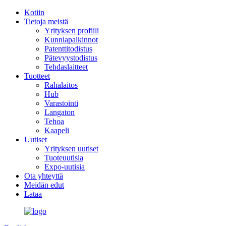
Kotiin
Tietoja meistä
Yrityksen profiili
Kunniapalkinnot
Patenttitodistus
Pätevyystodistus
Tehdaslaitteet
Tuotteet
Rahalaitos
Hub
Varastointi
Langaton
Tehoa
Kaapeli
Uutiset
Yrityksen uutiset
Tuoteuutisia
Expo-uutisia
Ota yhteyttä
Meidän edut
Lataa