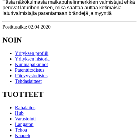
Tästä näkökulmasta matkapuhelinmerkkien valmistajat ehkä
peruvat laturibonuksen, mikä saattaa auttaa kotimaisia ​​
laturivalmistajia parantamaan brändejä ja myyntiä
Postitusaika: 02.04.2020
NOIN
Yrityksen profiili
Yrityksen historia
Kunniapalkinnot
Patenttitodistus
Pätevyystodistus
Tehdaslaitteet
TUOTTEET
Rahalaitos
Hub
Varastointi
Langaton
Tehoa
Kaapeli