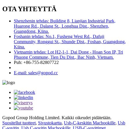
OTA YHTEYTTÄ
Shenzhenin tehdas: Building 8, Lianjian Industrial Park,
Huarong Rd., Dalang St., Longhua Dist., Shenzhen,
Guangdong, Kiina.
Foshanin tehdas: No.1, Fusheng West Rd., Dafuji
Community, Ronggui St., Shunde Dist., Foshan, Guangdong,
Kiina.
Vietnamin tehdas: Lot H2-1-1, Dai Dong - Hoan Son IP, Tri
Phuong Commune, Tien Du Dist., Bac Ninh, Vietnam.
Puh: +86-755-82807722
E-mail: sales@gopod.cc
Gopod Group Holding Limited. Kaikki oikeudet pidätetään.
Suositellut tuotteet
,
Sivustokartta
,
Usb-C-keskitin Macbookille
,
Usb
C-sovitin
,
Usb C-sovitin Macbookille
,
USB-C-sovittimet
,