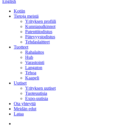
English
Kotiin
Tietoja meistä
Yrityksen profiili
Kunniapalkinnot
Patenttitodistus
Pätevyystodistus
Tehdaslaitteet
Tuotteet
Rahalaitos
Hub
Varastointi
Langaton
Tehoa
Kaapeli
Uutiset
Yrityksen uutiset
Tuoteuutisia
Expo-uutisia
Ota yhteyttä
Meidän edut
Lataa