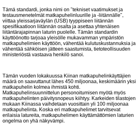
Tämä standardi, jonka nimi on "tekniset vaatimukset ja
testausmenetelmät matkapuhelinluurille ja -liitännälle",
viittaa yleissarjaväylän (USB) tyyppiseen liitännän
spesifikaatioon liitännän osalta ja asettaa yhtenäisen
liitäntärajapinnan laturin puolelle. Tämän standardin
käyttöönotto tarjoaa yleisölle mukavamman ympäristön
matkapuhelimien käyttöön, vähentää kulutuskustannuksia ja
vähentää sähköisen jätteen saastumista, tietoteollisuuden
ministeriöstä vastaava henkilö sanoi.
Tämän vuoden lokakuussa Kiinan matkapuhelinkäyttäjien
määrä on saavuttanut lähes 450 miljoonaa, keskimäärin yksi
matkapuhelin kolmea ihmistä kohti.
Matkapuhelinsuunnittelun personoitumisen myötä myös
matkapuhelinten päivitysnopeus kiihtyy. Karkeiden tilastojen
mukaan Kiinassa vaihdetaan vuosittain yli 100 miljoonaa
matkapuhelinta. Koska eri matkapuhelimet tarvitsevat
erilaisia ​​latureita, matkapuhelimen käyttämättömien laturien
ongelma on yhä näkyvämpi.