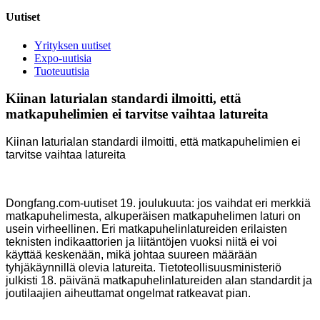
Uutiset
Yrityksen uutiset
Expo-uutisia
Tuoteuutisia
Kiinan laturialan standardi ilmoitti, että
matkapuhelimien ei tarvitse vaihtaa latureita
Kiinan laturialan standardi ilmoitti, että matkapuhelimien ei
tarvitse vaihtaa latureita
Dongfang.com-uutiset 19. joulukuuta: jos vaihdat eri merkkiä
matkapuhelimesta, alkuperäisen matkapuhelimen laturi on
usein virheellinen. Eri matkapuhelinlatureiden erilaisten
teknisten indikaattorien ja liitäntöjen vuoksi niitä ei voi
käyttää keskenään, mikä johtaa suureen määrään
tyhjäkäynnillä olevia latureita. Tietoteollisuusministeriö
julkisti 18. päivänä matkapuhelinlatureiden alan standardit ja
joutilaajien aiheuttamat ongelmat ratkeavat pian.