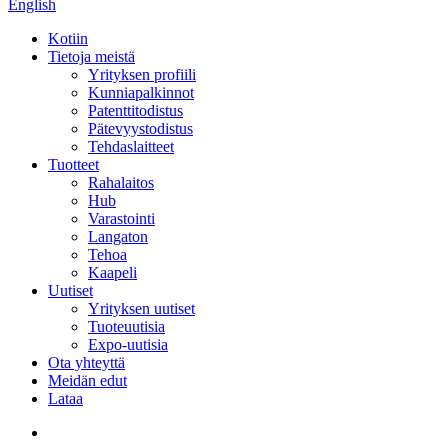
English
Kotiin
Tietoja meistä
Yrityksen profiili
Kunniapalkinnot
Patenttitodistus
Pätevyystodistus
Tehdaslaitteet
Tuotteet
Rahalaitos
Hub
Varastointi
Langaton
Tehoa
Kaapeli
Uutiset
Yrityksen uutiset
Tuoteuutisia
Expo-uutisia
Ota yhteyttä
Meidän edut
Lataa