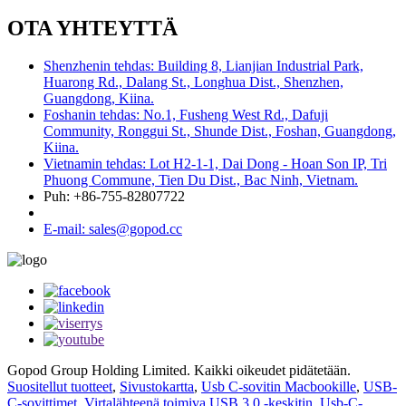
OTA YHTEYTTÄ
Shenzhenin tehdas: Building 8, Lianjian Industrial Park,
Huarong Rd., Dalang St., Longhua Dist., Shenzhen,
Guangdong, Kiina.
Foshanin tehdas: No.1, Fusheng West Rd., Dafuji
Community, Ronggui St., Shunde Dist., Foshan, Guangdong,
Kiina.
Vietnamin tehdas: Lot H2-1-1, Dai Dong - Hoan Son IP, Tri
Phuong Commune, Tien Du Dist., Bac Ninh, Vietnam.
Puh: +86-755-82807722
E-mail: sales@gopod.cc
Gopod Group Holding Limited. Kaikki oikeudet pidätetään.
Suositellut tuotteet
,
Sivustokartta
,
Usb C-sovitin Macbookille
,
USB-
C-sovittimet
,
Virtalähteenä toimiva USB 3.0 -keskitin
,
Usb-C-