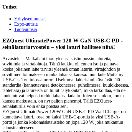
Uutiset
Yrityksen uutiset
Expo-uutisia
Tuoteuutisia
EZQuest UltimatePower 120 W GaN USB-C PD -
seinälaturiarvostelu – yksi laturi hallitsee niitä!
Arvostelu – Matkallani tuon yleensä siistin pussin latureita,
sovittimia ja virtajohtoja. Tämä laukku oli ennen iso ja painava,
koska jokainen laite tarvitsi yleensä oman laturin, virtajohdon ja
sovittimen toimiakseen minkä tahansa kanssa. muu laite.Mutta nyt
USB-C:stä on tulossa normi.Useimmat laitteistani käyttävät tätä
standardia (kannettavassa tietokoneessa, puhelimessa, kuulokkeessa,
tabletissa) ja latureista on tullut "älykkäitä", mikä tarkoittaa, että ne
mukautuvat helposti mihin tahansa ladattu. Joten se laukku, jonka
kanssa matkustain, on nyt paljon pienempi. Tällä EZQuest-
seinälaturilla voin ehkä poistaa sen.
EZQuest UltimatePower 120W GaN USB-C PD Wall Charger on
kannettava laturi, jossa on kaksi USB-C-porttia ja yksi USB-A-
portti ja jonka kokonaislatausteho on jopa 120 W, joka mukautuu
lataustilanteeseen.