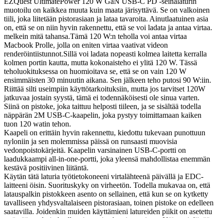
EZQuest UltimatePower 120 W GaN USB-C PD -seinälaturin
muotoilu on kaikkea muuta kuin maata järisyttävä. Se on valkoinen
tiili, joka liitetään pistorasiaan ja lataa tavaroita. Ainutlaatuinen asia
on, että se on niin hyvin rakennettu, että se voi ladata ja antaa virtaa.
melkein mitä tahansa.Tämä 120 W:n teholla voi antaa virtaa
Macbook Prolle, jolla on eniten virtaa vaativat videon
renderöintiistunnot.Sillä voi ladata nopeasti kolmea laitetta kerralla
kolmen portin kautta, mutta kokonaisteho ei ylitä 120 W. Tässä
teholuokituksessa on huomioitava se, että se on vain 120 W
ensimmäisten 30 minuutin aikana. Sen jälkeen teho putosi 90 W:iin.
Riittää silti useimpiin käyttötarkoituksiin, mutta jos tarvitset 120W
jatkuvaa jostain syystä, tämä ei todennäköisesti ole sinua varten.
Siinä on pistoke, joka taittuu helposti tiileen, ja se sisältää todella
näppärän 2M USB-C-kaapelin, joka pystyy toimittamaan kaiken
tuon 120 watin tehon.
Kaapeli on erittäin hyvin rakennettu, kiedottu tukevaan punottuun
nyloniin ja sen molemmissa päissä on runsaasti muovisia
vedonpoistokärjeitä. Kaapelin varsinainen USB-C-portti on
laadukkaampi all-in-one-portti, joka yleensä mahdollistaa enemmän
kestävä positiivinen liitäntä.
Käytän tätä laturia työtietokoneeni virtalähteenä päivällä ja EDC-
laitteeni öisin. Suorituskyky on virheetön. Todella mukavaa on, että
latauspalkin pistokkeen asento on sellainen, että kun se on kytketty
tavalliseen yhdysvaltalaiseen pistorasiaan, toinen pistoke on edelleen
saatavilla. Joidenkin muiden käyttämieni latureiden piikit on asetettu