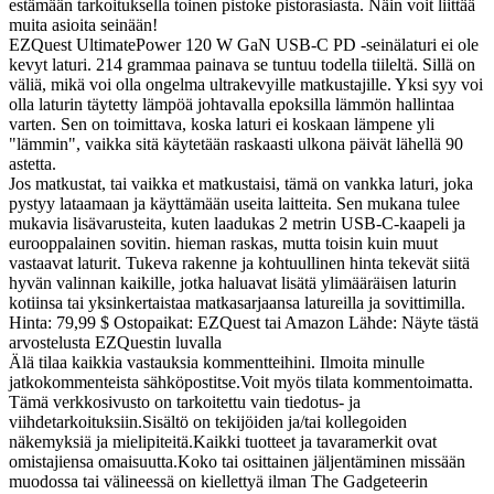
estämään tarkoituksella toinen pistoke pistorasiasta. Näin voit liittää
muita asioita seinään!
EZQuest UltimatePower 120 W GaN USB-C PD -seinälaturi ei ole
kevyt laturi. 214 grammaa painava se tuntuu todella tiileltä. Sillä on
väliä, mikä voi olla ongelma ultrakevyille matkustajille. Yksi syy voi
olla laturin täytetty lämpöä johtavalla epoksilla lämmön hallintaa
varten. Sen on toimittava, koska laturi ei koskaan lämpene yli
"lämmin", vaikka sitä käytetään raskaasti ulkona päivät lähellä 90
astetta.
Jos matkustat, tai vaikka et matkustaisi, tämä on vankka laturi, joka
pystyy lataamaan ja käyttämään useita laitteita. Sen mukana tulee
mukavia lisävarusteita, kuten laadukas 2 metrin USB-C-kaapeli ja
eurooppalainen sovitin. hieman raskas, mutta toisin kuin muut
vastaavat laturit. Tukeva rakenne ja kohtuullinen hinta tekevät siitä
hyvän valinnan kaikille, jotka haluavat lisätä ylimääräisen laturin
kotiinsa tai yksinkertaistaa matkasarjaansa latureilla ja sovittimilla.
Hinta: 79,99 $ Ostopaikat: EZQuest tai Amazon Lähde: Näyte tästä
arvostelusta EZQuestin luvalla
Älä tilaa kaikkia vastauksia kommentteihini. Ilmoita minulle
jatkokommenteista sähköpostitse.Voit myös tilata kommentoimatta.
Tämä verkkosivusto on tarkoitettu vain tiedotus- ja
viihdetarkoituksiin.Sisältö on tekijöiden ja/tai kollegoiden
näkemyksiä ja mielipiteitä.Kaikki tuotteet ja tavaramerkit ovat
omistajiensa omaisuutta.Koko tai osittainen jäljentäminen missään
muodossa tai välineessä on kiellettyä ilman The Gadgeteerin