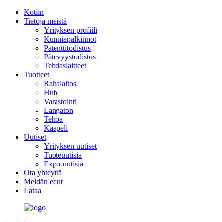
Kotiin
Tietoja meistä
Yrityksen profiili
Kunniapalkinnot
Patenttitodistus
Pätevyystodistus
Tehdaslaitteet
Tuotteet
Rahalaitos
Hub
Varastointi
Langaton
Tehoa
Kaapeli
Uutiset
Yrityksen uutiset
Tuoteuutisia
Expo-uutisia
Ota yhteyttä
Meidän edut
Lataa