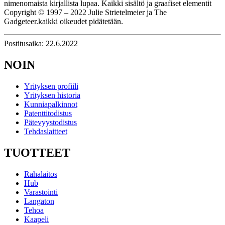
nimenomaista kirjallista lupaa. Kaikki sisältö ja graafiset elementit
Copyright © 1997 – 2022 Julie Strietelmeier ja The
Gadgeteer.kaikki oikeudet pidätetään.
Postitusaika: 22.6.2022
NOIN
Yrityksen profiili
Yrityksen historia
Kunniapalkinnot
Patenttitodistus
Pätevyystodistus
Tehdaslaitteet
TUOTTEET
Rahalaitos
Hub
Varastointi
Langaton
Tehoa
Kaapeli