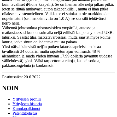
kuin tavalliset iPhone-kaapelit). Se on hieman alle neljä jalkaa pitkä,
joten se riittää mukavasti auton takapenkille. , mutta ei liian pitkä
ollakseen vastenmielinen. Vaikka se ei suinkaan ole markkinoiden
nopein laturi (sen maksimivirta on 1,0 A), se saa silti tehtävänsä –
kerro neljä.
Vähennä johtosotkua pistorasioiden ympärillä, autossa ja
matkustaessasi kondensoimalla neljä erillistä kaapelia yhdeksi USB-
laturiksi. Säästät tilaa matkatavaroissasi, mutta säästät myös kolme
laturia, jotka sinun on ladattava muista pakata.
Yksi näistä kätevistä neljän putken latauskaapeleista maksaa
tavallisesti 34 dollaria, mutta rajoitetun ajan voit saada 48 %
alennuksen ja saada yhden hintaan 17,99 dollaria (avautuu uudessa
välilehdessä). yksi. Vältä tarpeettomia riitoja, kaapelisotkua,
pakkausongelmia ja konkurssia.
Postitusaika: 20.6.2022
NOIN
Yrityksen profiili
Yrityksen historia
Kunniapalkinnot
Patenttitodistus