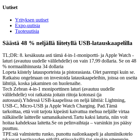
Uutiset
Yrityksen uutiset
Expo-uutisia
Tuoteuutisia
Säästä 48 % neljällä liitetyllä USB-latauskaapelilla
TL;DR: 8. kesäkuuta asti tämä 4-in-1-moniportti- ja Apple Watch -
laturi (avautuu uudelle välilehdelle) on vain 17,99 dollaria. Se on 48
% normaalihinnasta 34 dollaria
Lopeta kiistely latausporteista ja pistorasiasta. Olet parempi kuin se.
Ratkaisu ongelmaan on investoida latauskaapeleihin, joissa on useita
lähtöjä, koska jakaminen on huolenaihe.
Tech Zebran 4-in-1 moniporttinen laturi (avautuu uudelle
välilehdelle) voi ratkaista joitain riitoja kotonasi (ja
autossasi).Yhdessä USB-kaapelissa on neljä lähtöä: Lightning,
USB-C, Micro-USB ja Apple Watch Charging. Pad.Tämä
tarkoittaa, että voit tarjota kipeästi kaivattua mehua neljälle virtaa
nälkäiselle laitteelle samanaikaisesti.Tartu kaksi laturia, niin voit
hoitaa kahdeksaa laitetta.Se on pelinvaihtaja – varsinkin jos pääsy
puuttuu.
TPE:stä valmistettu runko, punottu nailonkaapeli ja alumiinikotelo
takaavat kestävyyden pitkillä etäisyyksillä (tai ainakin pitemmän