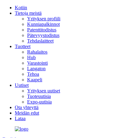
Kotiin
Tietoja meistä
Yrityksen profiili
Kunniapalkinnot
Patenttitodistus
Pätevyystodistus
Tehdaslaitteet
Tuotteet
Rahalaitos
Hub
Varastointi
Langaton
Tehoa
Kaapeli
Uutiset
Yrityksen uutiset
Tuoteuutisia
Expo-uutisia
Ota yhteyttä
Meidän edut
Lataa