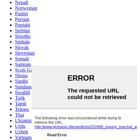
Nepali
Norwegian
Pashto
Persian
Punjabi
Serbian
Sesotho
Sinhala
Slovak
Slovenian
Somali
Samoan
Scots Gaelic
Shona
Sindhi
Sundanese
Swahili
Tajik
Tamil
Telugu
Thai
Ukrainian
Urdu
Uzbek
Vietnamese