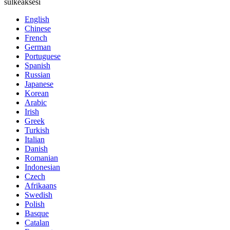
sulkeaksesi
English
Chinese
French
German
Portuguese
Spanish
Russian
Japanese
Korean
Arabic
Irish
Greek
Turkish
Italian
Danish
Romanian
Indonesian
Czech
Afrikaans
Swedish
Polish
Basque
Catalan