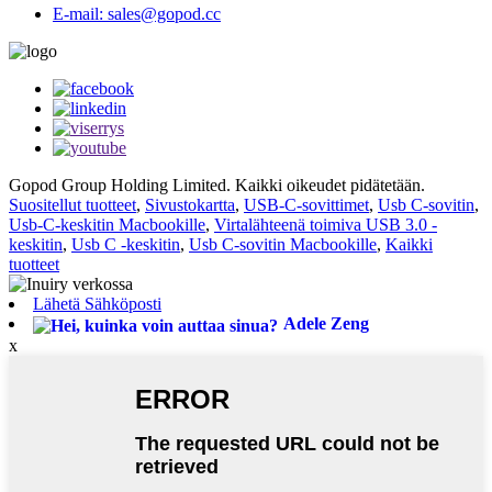
E-mail: sales@gopod.cc
Gopod Group Holding Limited. Kaikki oikeudet pidätetään.
Suositellut tuotteet
,
Sivustokartta
,
USB-C-sovittimet
,
Usb C-sovitin
,
Usb-C-keskitin Macbookille
,
Virtalähteenä toimiva USB 3.0 -
keskitin
,
Usb C -keskitin
,
Usb C-sovitin Macbookille
,
Kaikki
tuotteet
Lähetä Sähköposti
Adele Zeng
x