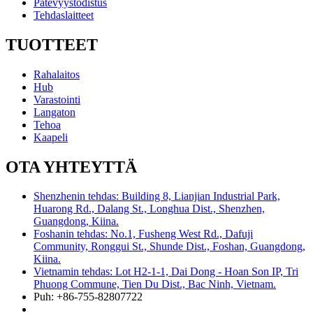
Pätevyystodistus
Tehdaslaitteet
TUOTTEET
Rahalaitos
Hub
Varastointi
Langaton
Tehoa
Kaapeli
OTA YHTEYTTÄ
Shenzhenin tehdas: Building 8, Lianjian Industrial Park,
Huarong Rd., Dalang St., Longhua Dist., Shenzhen,
Guangdong, Kiina.
Foshanin tehdas: No.1, Fusheng West Rd., Dafuji
Community, Ronggui St., Shunde Dist., Foshan, Guangdong,
Kiina.
Vietnamin tehdas: Lot H2-1-1, Dai Dong - Hoan Son IP, Tri
Phuong Commune, Tien Du Dist., Bac Ninh, Vietnam.
Puh: +86-755-82807722