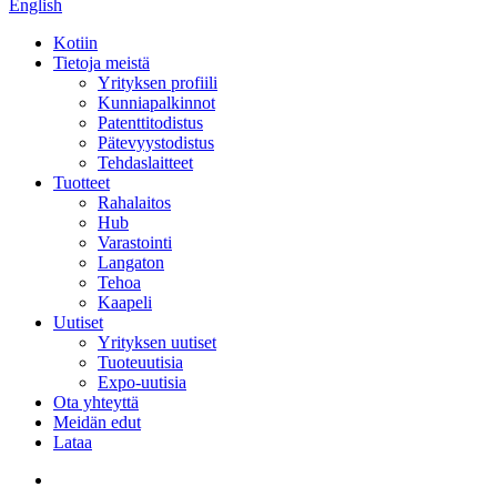
English
Kotiin
Tietoja meistä
Yrityksen profiili
Kunniapalkinnot
Patenttitodistus
Pätevyystodistus
Tehdaslaitteet
Tuotteet
Rahalaitos
Hub
Varastointi
Langaton
Tehoa
Kaapeli
Uutiset
Yrityksen uutiset
Tuoteuutisia
Expo-uutisia
Ota yhteyttä
Meidän edut
Lataa