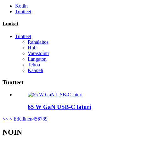
Kotiin
Tuotteet
Luokat
Tuotteet
Rahalaitos
Hub
Varastointi
Langaton
Tehoa
Kaapeli
Tuotteet
65 W GaN USB-C laturi
<<
< Edellinen
4
5
6
7
8
9
NOIN