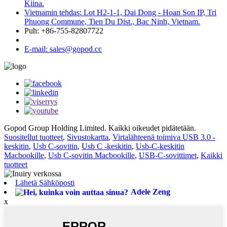
Kiina.
Vietnamin tehdas: Lot H2-1-1, Dai Dong - Hoan Son IP, Tri
Phuong Commune, Tien Du Dist., Bac Ninh, Vietnam.
Puh: +86-755-82807722
E-mail: sales@gopod.cc
Gopod Group Holding Limited. Kaikki oikeudet pidätetään.
Suositellut tuotteet
,
Sivustokartta
,
Virtalähteenä toimiva USB 3.0 -
keskitin
,
Usb C-sovitin
,
Usb C -keskitin
,
Usb-C-keskitin
Macbookille
,
Usb C-sovitin Macbookille
,
USB-C-sovittimet
,
Kaikki
tuotteet
Lähetä Sähköposti
Adele Zeng
x