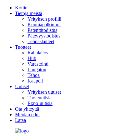
Kotiin
Tietoja meistä
Yrityksen profiili
Kunniapalkinnot
Patenttitodistus
Pätevyystodistus
Tehdaslaitteet
Tuotteet
Rahalaitos
Hub
Varastointi
Langaton
Tehoa
Kaapeli
Uutiset
Yrityksen uutiset
Tuoteuutisia
Expo-uutisia
Ota yhteyttä
Meidän edut
Lataa