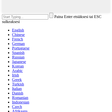
Paina Enter etsiäksesi tai ESC
sulkeaksesi
English
Chinese
French
German
Portuguese
Spanish
Russian
Japanese
Korean
Arabic
Irish
Greek
Turkish
Italian
Danish
Romanian
Indonesian
Czech
Afrikaans