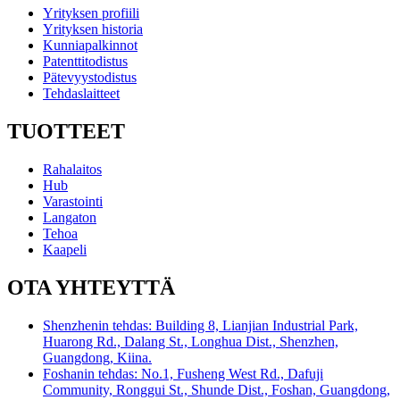
Yrityksen profiili
Yrityksen historia
Kunniapalkinnot
Patenttitodistus
Pätevyystodistus
Tehdaslaitteet
TUOTTEET
Rahalaitos
Hub
Varastointi
Langaton
Tehoa
Kaapeli
OTA YHTEYTTÄ
Shenzhenin tehdas: Building 8, Lianjian Industrial Park,
Huarong Rd., Dalang St., Longhua Dist., Shenzhen,
Guangdong, Kiina.
Foshanin tehdas: No.1, Fusheng West Rd., Dafuji
Community, Ronggui St., Shunde Dist., Foshan, Guangdong,