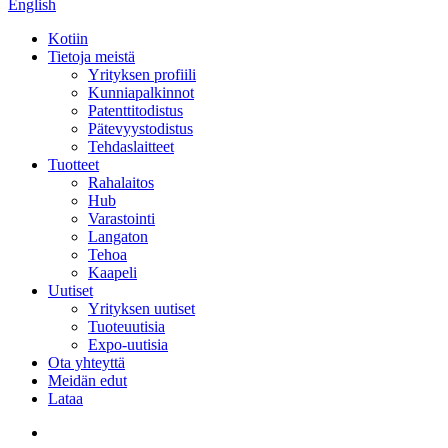
English
Kotiin
Tietoja meistä
Yrityksen profiili
Kunniapalkinnot
Patenttitodistus
Pätevyystodistus
Tehdaslaitteet
Tuotteet
Rahalaitos
Hub
Varastointi
Langaton
Tehoa
Kaapeli
Uutiset
Yrityksen uutiset
Tuoteuutisia
Expo-uutisia
Ota yhteyttä
Meidän edut
Lataa