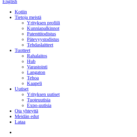
English
Kotiin
Tietoja meistä
Yrityksen profiili
Kunniapalkinnot
Patenttitodistus
Pätevyystodistus
Tehdaslaitteet
Tuotteet
Rahalaitos
Hub
Varastointi
Langaton
Tehoa
Kaapeli
Uutiset
Yrityksen uutiset
Tuoteuutisia
Expo-uutisia
Ota yhteyttä
Meidän edut
Lataa