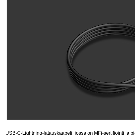
USB-C-Lightning-latauskaapeli, jossa on MFi-sertifiointi ja pid