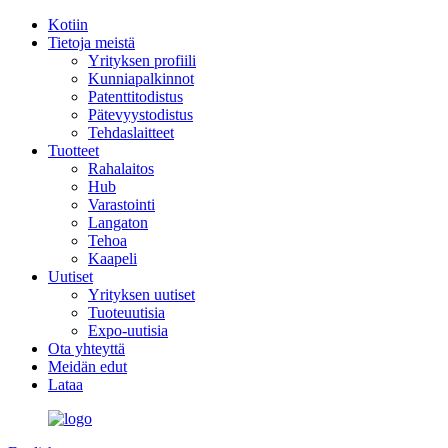
Kotiin
Tietoja meistä
Yrityksen profiili
Kunniapalkinnot
Patenttitodistus
Pätevyystodistus
Tehdaslaitteet
Tuotteet
Rahalaitos
Hub
Varastointi
Langaton
Tehoa
Kaapeli
Uutiset
Yrityksen uutiset
Tuoteuutisia
Expo-uutisia
Ota yhteyttä
Meidän edut
Lataa