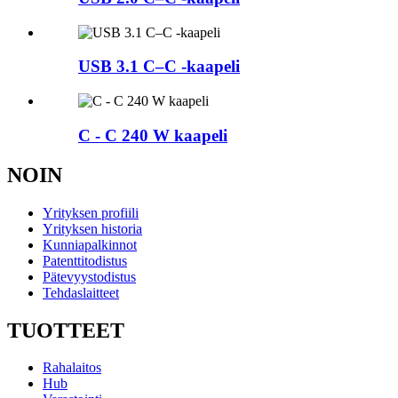
USB 3.1 C–C -kaapeli
C - C 240 W kaapeli
NOIN
Yrityksen profiili
Yrityksen historia
Kunniapalkinnot
Patenttitodistus
Pätevyystodistus
Tehdaslaitteet
TUOTTEET
Rahalaitos
Hub