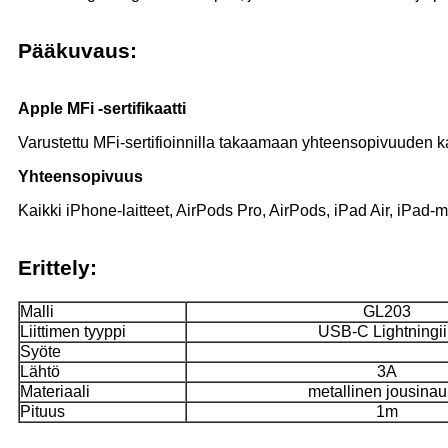
Pääkuvaus:
Apple MFi -sertifikaatti
Varustettu MFi-sertifioinnilla takaamaan yhteensopivuuden ka
Yhteensopivuus
Kaikki iPhone-laitteet, AirPods Pro, AirPods, iPad Air, iPad-mall
Erittely:
Malli
GL203
Liittimen tyyppi
USB-C Lightningii
Syöte
Lähtö
3A
Materiaali
metallinen jousina
Pituus
1m