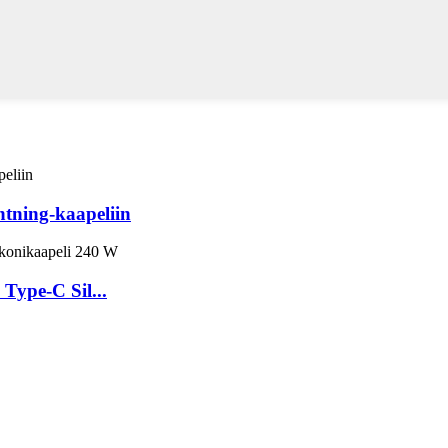
htning-kaapeliin
Type-C Sil...