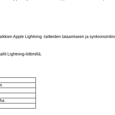
ikkien Apple Lightning -laitteiden lataamiseen ja synkronointiin
it Lightning-liittimillä.
n
uha