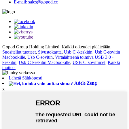
E-mail: sales@gopod.cc
Gopod Group Holding Limited. Kaikki oikeudet pidätetään.
Suositellut tuotteet
,
Sivustokartta
,
Usb C -keskitin
,
Usb C-sovitin
Macbookille
,
Usb C-sovitin
,
Virtalähteenä toimiva USB 3.0 -
keskitin
,
Usb-C-keskitin Macbookille
,
USB-C-sovittimet
,
Kaikki
tuotteet
Lähetä Sähköposti
Adele Zeng
x