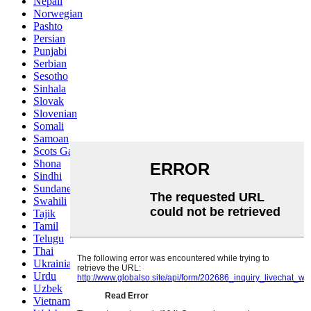
Nepali
Norwegian
Pashto
Persian
Punjabi
Serbian
Sesotho
Sinhala
Slovak
Slovenian
Somali
Samoan
Scots Gaelic
Shona
Sindhi
Sundanese
Swahili
Tajik
Tamil
Telugu
Thai
Ukrainian
Urdu
Uzbek
Vietnamese