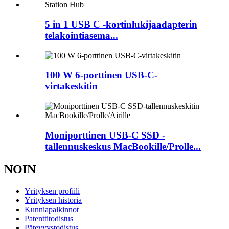
5 in 1 USB C -kortinlukijaadapterin
telakointiasema...
100 W 6-porttinen USB-C-
virtakeskitin
Moniporttinen USB-C SSD -
tallennuskeskus MacBookille/Prolle...
NOIN
Yrityksen profiili
Yrityksen historia
Kunniapalkinnot
Patenttitodistus
Pätevyystodistus