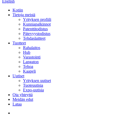
English
Kotiin
Tietoja meistä
Yrityksen profiili
Kunniapalkinnot
Patenttitodistus
Pätevyystodistus
Tehdaslaitteet
Tuotteet
Rahalaitos
Hub
Varastointi
Langaton
Tehoa
Kaapeli
Uutiset
Yrityksen uutiset
Tuoteuutisia
Expo-uutisia
Ota yhteyttä
Meidän edut
Lataa