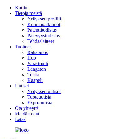
Kotiin
Tietoja meistä
Yrityksen profiili
Kunniapalkinnot
Patenttitodistus
Pätevyystodistus
Tehdaslaitteet
Tuotteet
Rahalaitos
Hub
Varastointi
Langaton
Tehoa
Kaapeli
Uutiset
Yrityksen uutiset
Tuoteuutisia
Expo-uutisia
Ota yhteyttä
Meidän edut
Lataa