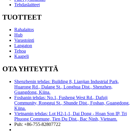
Tehdaslaitteet
TUOTTEET
Rahalaitos
Hub
Varastointi
Langaton
Tehoa
Kaapeli
OTA YHTEYTTÄ
Shenzhenin tehdas: Building 8, Lianjian Industrial Park,
Huarong Rd., Dalang St., Longhua Dist., Shenzhen,
Guangdong, Kiina.
Foshanin tehdas: No.1, Fusheng West Rd., Dafuji
Community, Ronggui St., Shunde Dist., Foshan, Guangdong,
Kiina.
Vietnamin tehdas: Lot H2-1-1, Dai Dong - Hoan Son IP, Tri
Phuong Commune, Tien Du Dist., Bac Ninh, Vietnam.
Puh: +86-755-82807722