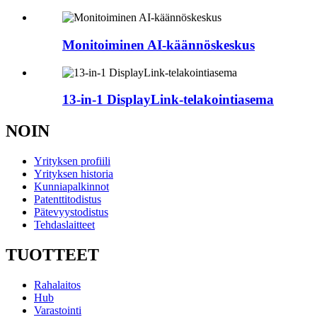
Monitoiminen AI-käännöskeskus
13-in-1 DisplayLink-telakointiasema
NOIN
Yrityksen profiili
Yrityksen historia
Kunniapalkinnot
Patenttitodistus
Pätevyystodistus
Tehdaslaitteet
TUOTTEET
Rahalaitos
Hub
Varastointi