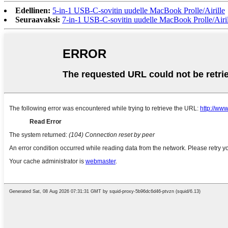
Edellinen:
5-in-1 USB-C-sovitin uudelle MacBook Prolle/Airille
Seuraavaksi:
7-in-1 USB-C-sovitin uudelle MacBook Prolle/Airil