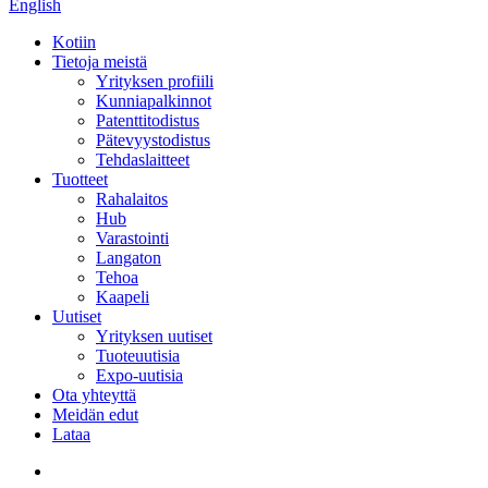
English
Kotiin
Tietoja meistä
Yrityksen profiili
Kunniapalkinnot
Patenttitodistus
Pätevyystodistus
Tehdaslaitteet
Tuotteet
Rahalaitos
Hub
Varastointi
Langaton
Tehoa
Kaapeli
Uutiset
Yrityksen uutiset
Tuoteuutisia
Expo-uutisia
Ota yhteyttä
Meidän edut
Lataa