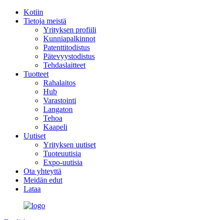
Kotiin
Tietoja meistä
Yrityksen profiili
Kunniapalkinnot
Patenttitodistus
Pätevyystodistus
Tehdaslaitteet
Tuotteet
Rahalaitos
Hub
Varastointi
Langaton
Tehoa
Kaapeli
Uutiset
Yrityksen uutiset
Tuoteuutisia
Expo-uutisia
Ota yhteyttä
Meidän edut
Lataa