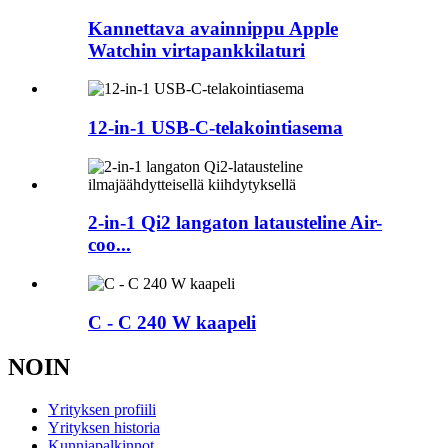
Kannettava avainnippu Apple
Watchin virtapankkilaturi
12-in-1 USB-C-telakointiasema
2-in-1 Qi2 langaton latausteline Air-
coo...
C - C 240 W kaapeli
NOIN
Yrityksen profiili
Yrityksen historia
Kunniapalkinnot