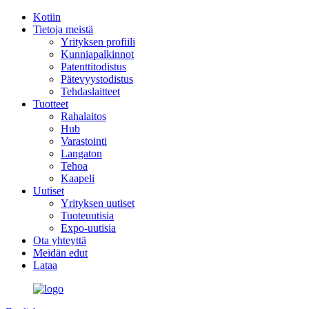
Kotiin
Tietoja meistä
Yrityksen profiili
Kunniapalkinnot
Patenttitodistus
Pätevyystodistus
Tehdaslaitteet
Tuotteet
Rahalaitos
Hub
Varastointi
Langaton
Tehoa
Kaapeli
Uutiset
Yrityksen uutiset
Tuoteuutisia
Expo-uutisia
Ota yhteyttä
Meidän edut
Lataa