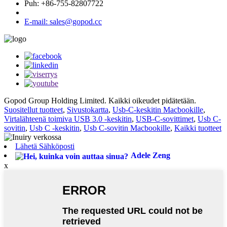
Puh: +86-755-82807722
E-mail: sales@gopod.cc
Gopod Group Holding Limited. Kaikki oikeudet pidätetään.
Suositellut tuotteet
,
Sivustokartta
,
Usb-C-keskitin Macbookille
,
Virtalähteenä toimiva USB 3.0 -keskitin
,
USB-C-sovittimet
,
Usb C-
sovitin
,
Usb C -keskitin
,
Usb C-sovitin Macbookille
,
Kaikki tuotteet
Lähetä Sähköposti
Adele Zeng
x