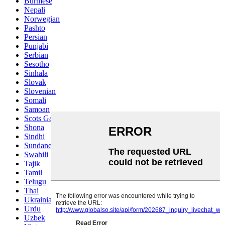
Burmese
Nepali
Norwegian
Pashto
Persian
Punjabi
Serbian
Sesotho
Sinhala
Slovak
Slovenian
Somali
Samoan
Scots Gaelic
Shona
Sindhi
Sundanese
Swahili
Tajik
Tamil
Telugu
Thai
Ukrainian
Urdu
Uzbek