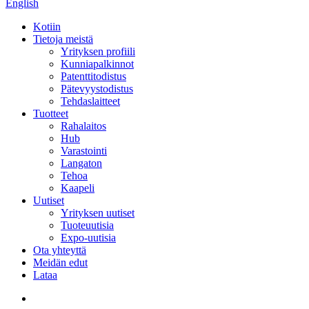
English
Kotiin
Tietoja meistä
Yrityksen profiili
Kunniapalkinnot
Patenttitodistus
Pätevyystodistus
Tehdaslaitteet
Tuotteet
Rahalaitos
Hub
Varastointi
Langaton
Tehoa
Kaapeli
Uutiset
Yrityksen uutiset
Tuoteuutisia
Expo-uutisia
Ota yhteyttä
Meidän edut
Lataa