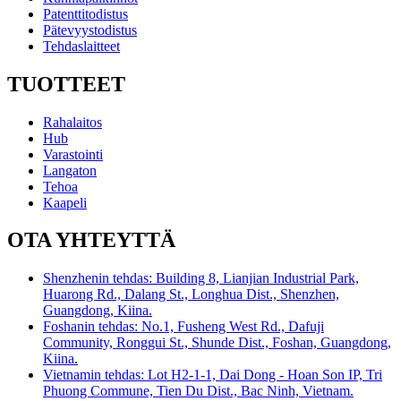
Patenttitodistus
Pätevyystodistus
Tehdaslaitteet
TUOTTEET
Rahalaitos
Hub
Varastointi
Langaton
Tehoa
Kaapeli
OTA YHTEYTTÄ
Shenzhenin tehdas: Building 8, Lianjian Industrial Park,
Huarong Rd., Dalang St., Longhua Dist., Shenzhen,
Guangdong, Kiina.
Foshanin tehdas: No.1, Fusheng West Rd., Dafuji
Community, Ronggui St., Shunde Dist., Foshan, Guangdong,
Kiina.
Vietnamin tehdas: Lot H2-1-1, Dai Dong - Hoan Son IP, Tri
Phuong Commune, Tien Du Dist., Bac Ninh, Vietnam.